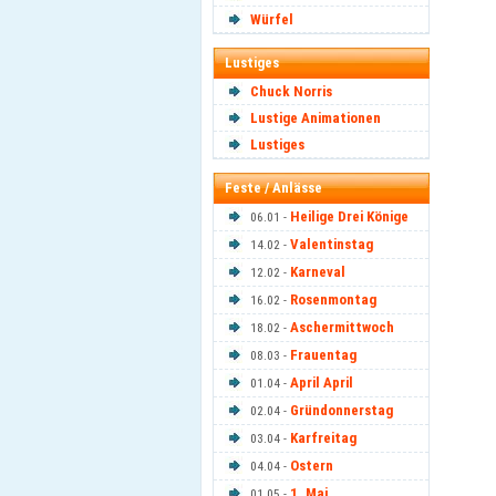
Würfel
Lustiges
Chuck Norris
Lustige Animationen
Lustiges
Feste / Anlässe
Heilige Drei Könige
06.01 -
Valentinstag
14.02 -
Karneval
12.02 -
Rosenmontag
16.02 -
Aschermittwoch
18.02 -
Frauentag
08.03 -
April April
01.04 -
Gründonnerstag
02.04 -
Karfreitag
03.04 -
Ostern
04.04 -
1. Mai
01.05 -