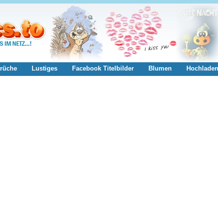
rüche
Lustiges
Facebook Titelbilder
Blumen
Hochlade