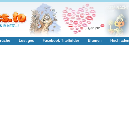
rüche
Lustiges
Facebook Titelbilder
Blumen
Hochlade