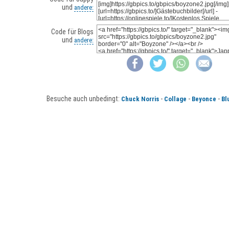
und
andere:
Code für Blogs
und
andere:
Besuche auch unbedingt:
-
-
-
Chuck Norris
Collage
Beyonce
Bl