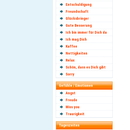
Entschuldigung
Freundschaft
Glücksbringer
Gute Besserung
Ich bin immer für Dich da
Ich mag Dich
Kaffee
Nettigkeiten
Relax
Schön, dass es Dich gibt
Sorry
Gefühle / Emotionen
Angst
Freude
Miss you
Traurigkeit
Tageszeiten