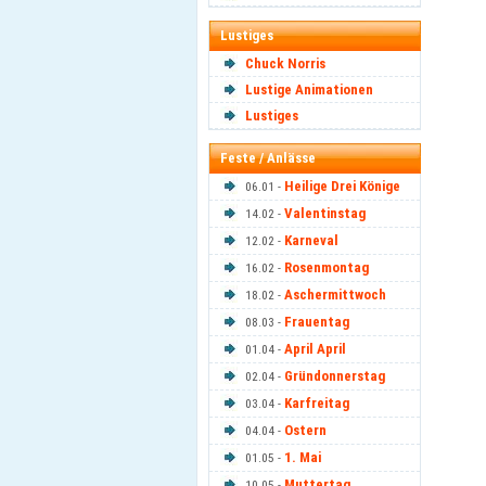
Lustiges
Chuck Norris
Lustige Animationen
Lustiges
Feste / Anlässe
Heilige Drei Könige
06.01 -
Valentinstag
14.02 -
Karneval
12.02 -
Rosenmontag
16.02 -
Aschermittwoch
18.02 -
Frauentag
08.03 -
April April
01.04 -
Gründonnerstag
02.04 -
Karfreitag
03.04 -
Ostern
04.04 -
1. Mai
01.05 -
Muttertag
10.05 -