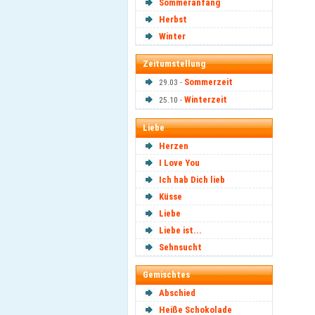
Sommeranfang
Herbst
Winter
Zeitumstellung
Sommerzeit
29.03 -
Winterzeit
25.10 -
Liebe
Herzen
I Love You
Ich hab Dich lieb
Küsse
Liebe
Liebe ist...
Sehnsucht
Gemischtes
Abschied
Heiße Schokolade