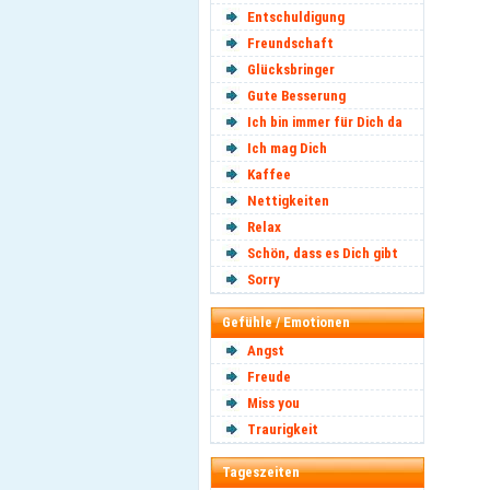
Entschuldigung
Freundschaft
Glücksbringer
Gute Besserung
Ich bin immer für Dich da
Ich mag Dich
Kaffee
Nettigkeiten
Relax
Schön, dass es Dich gibt
Sorry
Gefühle / Emotionen
Angst
Freude
Miss you
Traurigkeit
Tageszeiten