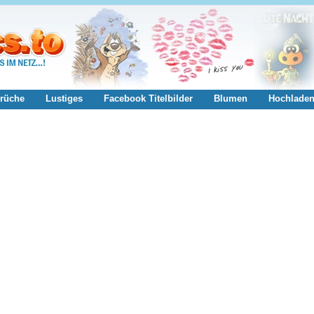
rüche
Lustiges
Facebook Titelbilder
Blumen
Hochlade