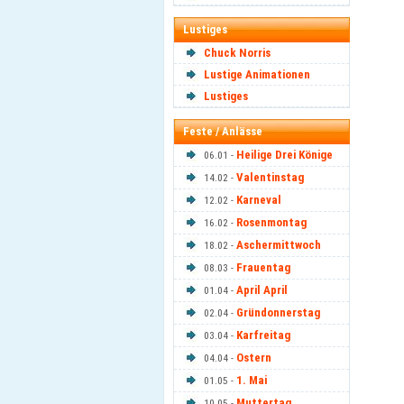
Lustiges
Chuck Norris
Lustige Animationen
Lustiges
Feste / Anlässe
Heilige Drei Könige
06.01 -
Valentinstag
14.02 -
Karneval
12.02 -
Rosenmontag
16.02 -
Aschermittwoch
18.02 -
Frauentag
08.03 -
April April
01.04 -
Gründonnerstag
02.04 -
Karfreitag
03.04 -
Ostern
04.04 -
1. Mai
01.05 -
Muttertag
10.05 -