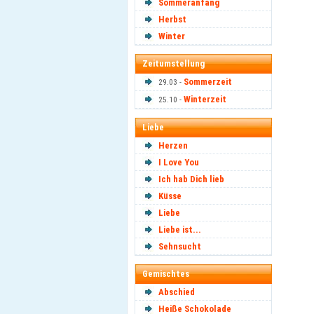
Sommeranfang
Herbst
Winter
Zeitumstellung
Sommerzeit
29.03 -
Winterzeit
25.10 -
Liebe
Herzen
I Love You
Ich hab Dich lieb
Küsse
Liebe
Liebe ist...
Sehnsucht
Gemischtes
Abschied
Heiße Schokolade