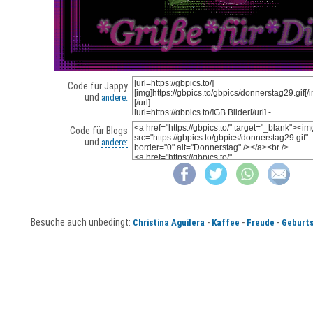
Code für Jappy
und
andere:
Code für Blogs
und
andere:
Besuche auch unbedingt:
-
-
-
Christina Aguilera
Kaffee
Freude
Geburt