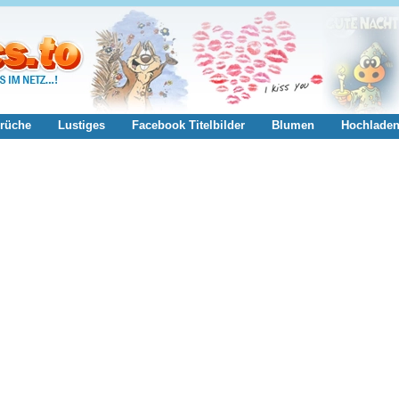
rüche
Lustiges
Facebook Titelbilder
Blumen
Hochlade