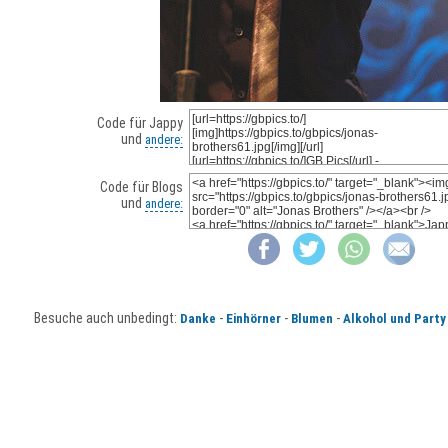
Code für Jappy
und
andere:
Code für Blogs
und
andere:
Besuche auch unbedingt:
-
-
-
Danke
Einhörner
Blumen
Alkohol und Party