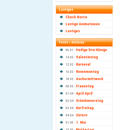
Lustiges
Chuck Norris
Lustige Animationen
Lustiges
Feste / Anlässe
Heilige Drei Könige
06.01 -
Valentinstag
14.02 -
Karneval
12.02 -
Rosenmontag
16.02 -
Aschermittwoch
18.02 -
Frauentag
08.03 -
April April
01.04 -
Gründonnerstag
02.04 -
Karfreitag
03.04 -
Ostern
04.04 -
1. Mai
01.05 -
Muttertag
10.05 -