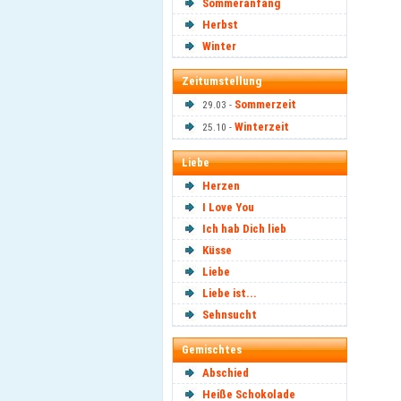
Sommeranfang
Herbst
Winter
Zeitumstellung
Sommerzeit
29.03 -
Winterzeit
25.10 -
Liebe
Herzen
I Love You
Ich hab Dich lieb
Küsse
Liebe
Liebe ist...
Sehnsucht
Gemischtes
Abschied
Heiße Schokolade