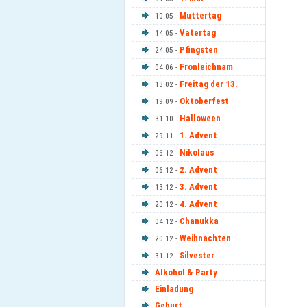
Muttertag
10.05 -
Vatertag
14.05 -
Pfingsten
24.05 -
Fronleichnam
04.06 -
Freitag der 13.
13.02 -
Oktoberfest
19.09 -
Halloween
31.10 -
1. Advent
29.11 -
Nikolaus
06.12 -
2. Advent
06.12 -
3. Advent
13.12 -
4. Advent
20.12 -
Chanukka
04.12 -
Weihnachten
20.12 -
Silvester
31.12 -
Alkohol & Party
Einladung
Geburt