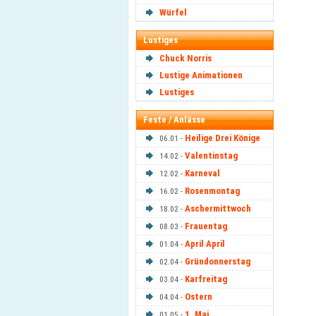
Würfel
Lustiges
Chuck Norris
Lustige Animationen
Lustiges
Feste / Anlässe
Heilige Drei Könige
06.01 -
Valentinstag
14.02 -
Karneval
12.02 -
Rosenmontag
16.02 -
Aschermittwoch
18.02 -
Frauentag
08.03 -
April April
01.04 -
Gründonnerstag
02.04 -
Karfreitag
03.04 -
Ostern
04.04 -
1. Mai
01.05 -