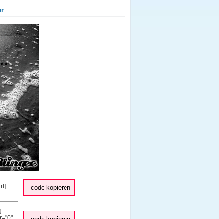
er
code kopieren
code kopieren