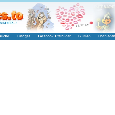
rüche
Lustiges
Facebook Titelbilder
Blumen
Hochlade