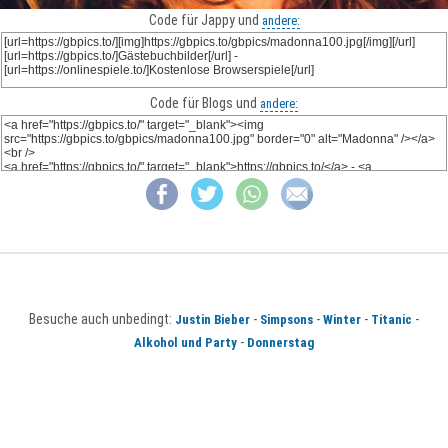
Code für Jappy und
andere:
Code für Blogs und
andere:
Besuche auch unbedingt:
-
-
-
-
Justin Bieber
Simpsons
Winter
Titanic
-
Alkohol und Party
Donnerstag