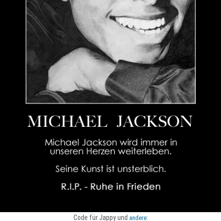
Code für Jappy und
andere: