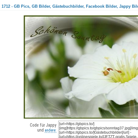
1712 - GB Pics, GB Bilder, Gästebuchbilder, Facebook Bilder, Jappy Bil
Code für Jappy
und
andere: