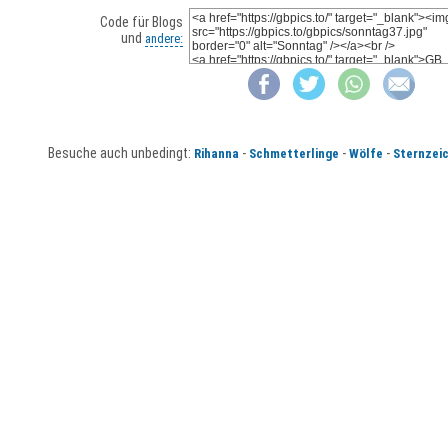
Code für Blogs
und
andere:
Besuche auch unbedingt:
-
-
-
Rihanna
Schmetterlinge
Wölfe
Sternzei