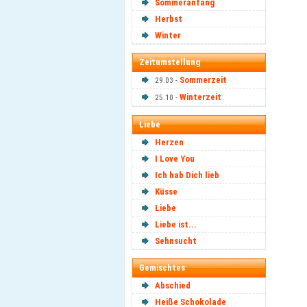
Sommeranfang
Herbst
Winter
Zeitumstellung
Sommerzeit
29.03 -
Winterzeit
25.10 -
Liebe
Herzen
I Love You
Ich hab Dich lieb
Küsse
Liebe
Liebe ist...
Sehnsucht
Gemischtes
Abschied
Heiße Schokolade