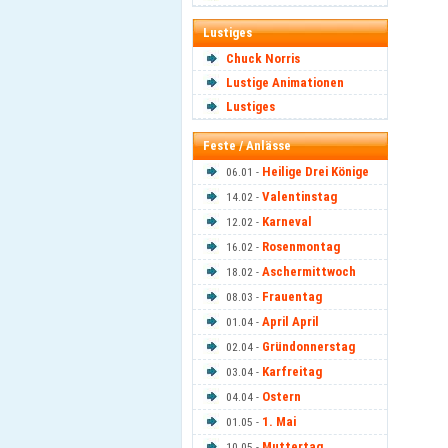
Lustiges
Chuck Norris
Lustige Animationen
Lustiges
Feste / Anlässe
Heilige Drei Könige
06.01 -
Valentinstag
14.02 -
Karneval
12.02 -
Rosenmontag
16.02 -
Aschermittwoch
18.02 -
Frauentag
08.03 -
April April
01.04 -
Gründonnerstag
02.04 -
Karfreitag
03.04 -
Ostern
04.04 -
1. Mai
01.05 -
Muttertag
10.05 -