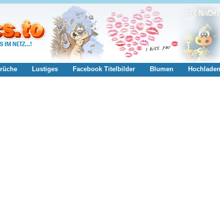
rüche
Lustiges
Facebook Titelbilder
Blumen
Hochlade