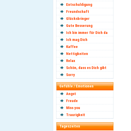
Entschuldigung
Freundschaft
Glücksbringer
Gute Besserung
Ich bin immer für Dich da
Ich mag Dich
Kaffee
Nettigkeiten
Relax
Schön, dass es Dich gibt
Sorry
Gefühle / Emotionen
Angst
Freude
Miss you
Traurigkeit
Tageszeiten