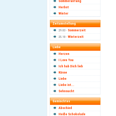
Sommeranfang
Herbst
Winter
Zeitumstellung
Sommerzeit
29.03 -
Winterzeit
25.10 -
Liebe
Herzen
I Love You
Ich hab Dich lieb
Küsse
Liebe
Liebe ist...
Sehnsucht
Gemischtes
Abschied
Heiße Schokolade