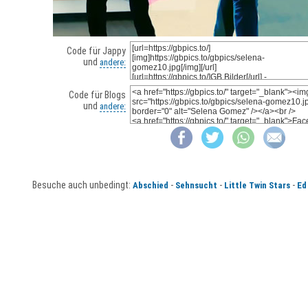
Code für Jappy
und
andere:
Code für Blogs
und
andere:
Besuche auch unbedingt:
-
-
-
Abschied
Sehnsucht
Little Twin Stars
Ed