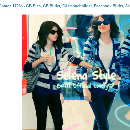
Gomez 17264 - GB Pics, GB Bilder, Gästebuchbilder, Facebook Bilder, Ja