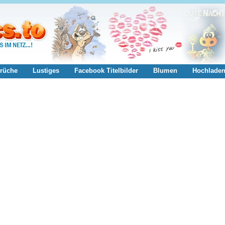
rüche
Lustiges
Facebook Titelbilder
Blumen
Hochlade