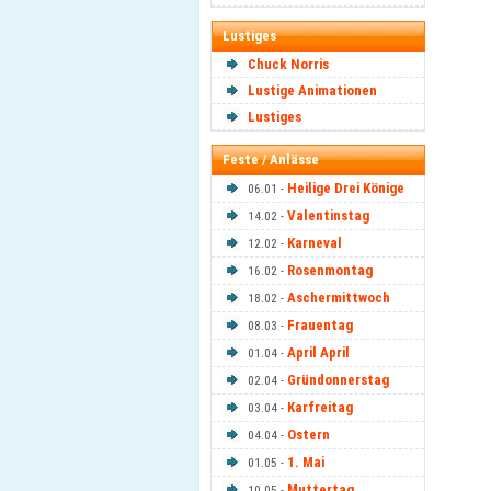
Lustiges
Chuck Norris
Lustige Animationen
Lustiges
Feste / Anlässe
Heilige Drei Könige
06.01 -
Valentinstag
14.02 -
Karneval
12.02 -
Rosenmontag
16.02 -
Aschermittwoch
18.02 -
Frauentag
08.03 -
April April
01.04 -
Gründonnerstag
02.04 -
Karfreitag
03.04 -
Ostern
04.04 -
1. Mai
01.05 -
Muttertag
10.05 -