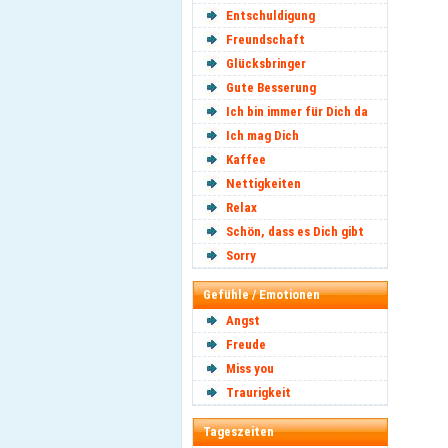
Entschuldigung
Freundschaft
Glücksbringer
Gute Besserung
Ich bin immer für Dich da
Ich mag Dich
Kaffee
Nettigkeiten
Relax
Schön, dass es Dich gibt
Sorry
Gefühle / Emotionen
Angst
Freude
Miss you
Traurigkeit
Tageszeiten