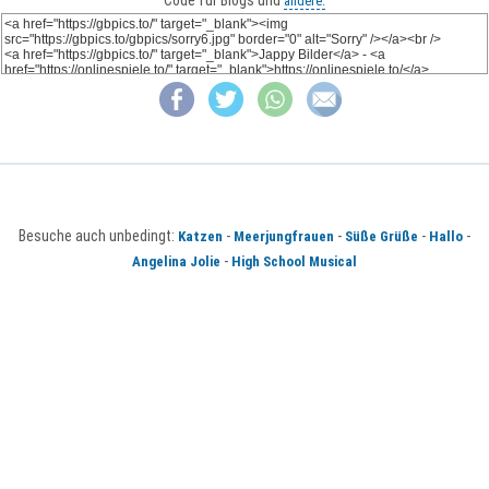
Code für Blogs und
andere:
Besuche auch unbedingt:
-
-
-
-
Katzen
Meerjungfrauen
Süße Grüße
Hallo
-
Angelina Jolie
High School Musical