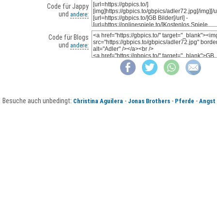
Code für Jappy
und
andere:
Code für Blogs
und
andere:
Besuche auch unbedingt:
-
-
-
Christina Aguilera
Jonas Brothers
Pferde
Angst