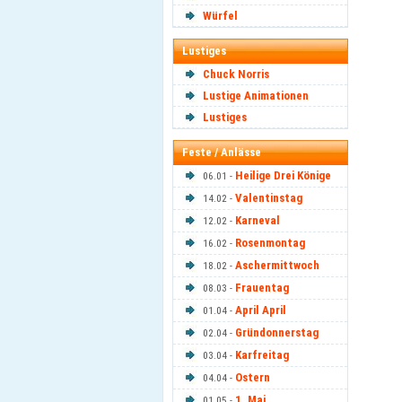
Würfel
Lustiges
Chuck Norris
Lustige Animationen
Lustiges
Feste / Anlässe
Heilige Drei Könige
06.01 -
Valentinstag
14.02 -
Karneval
12.02 -
Rosenmontag
16.02 -
Aschermittwoch
18.02 -
Frauentag
08.03 -
April April
01.04 -
Gründonnerstag
02.04 -
Karfreitag
03.04 -
Ostern
04.04 -
1. Mai
01.05 -