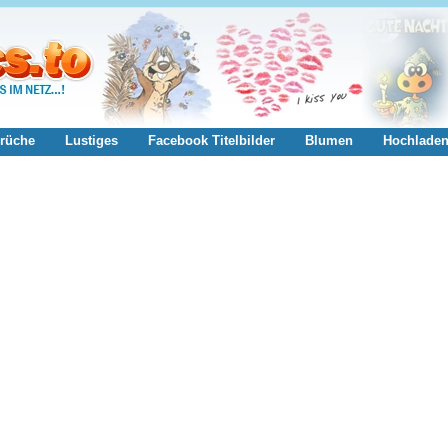
rüche
Lustiges
Facebook Titelbilder
Blumen
Hochlade