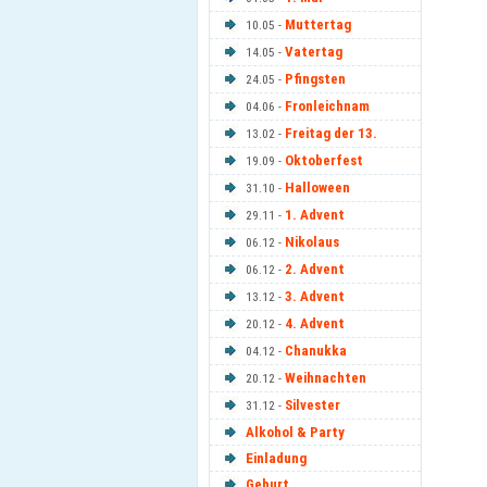
Muttertag
10.05 -
Vatertag
14.05 -
Pfingsten
24.05 -
Fronleichnam
04.06 -
Freitag der 13.
13.02 -
Oktoberfest
19.09 -
Halloween
31.10 -
1. Advent
29.11 -
Nikolaus
06.12 -
2. Advent
06.12 -
3. Advent
13.12 -
4. Advent
20.12 -
Chanukka
04.12 -
Weihnachten
20.12 -
Silvester
31.12 -
Alkohol & Party
Einladung
Geburt