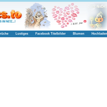
rüche
Lustiges
Facebook Titelbilder
Blumen
Hochlade