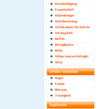
Entschuldigung
Freundschaft
Glücksbringer
Gute Besserung
Ich bin immer für Dich da
Ich mag Dich
Kaffee
Nettigkeiten
Relax
Schön, dass es Dich gibt
Sorry
Gefühle / Emotionen
Angst
Freude
Miss you
Traurigkeit
Tageszeiten