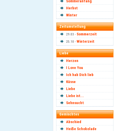
Sommeranfang
Herbst
Winter
Zeitumstellung
Sommerzeit
29.03 -
Winterzeit
25.10 -
Liebe
Herzen
I Love You
Ich hab Dich lieb
Küsse
Liebe
Liebe ist...
Sehnsucht
Gemischtes
Abschied
Heiße Schokolade