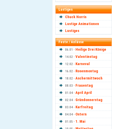
Lustiges
Chuck Norris
Lustige Animationen
Lustiges
Feste / Anlässe
Heilige Drei Könige
06.01 -
Valentinstag
14.02 -
Karneval
12.02 -
Rosenmontag
16.02 -
Aschermittwoch
18.02 -
Frauentag
08.03 -
April April
01.04 -
Gründonnerstag
02.04 -
Karfreitag
03.04 -
Ostern
04.04 -
1. Mai
01.05 -
Muttertag
10.05 -