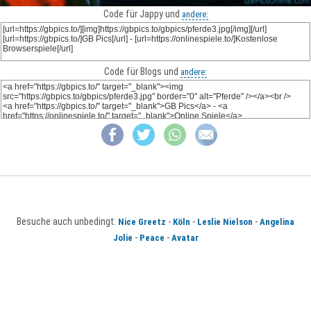
Code für Jappy und
andere:
Code für Blogs und
andere:
Besuche auch unbedingt:
-
-
-
Nice Greetz
Köln
Leslie Nielson
Angelina
-
-
Jolie
Peace
Avatar