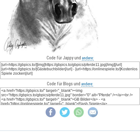
Code für Jappy und
andere:
Code für Blogs und
andere: