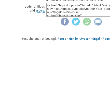
Code für Blogs
und
andere:
Besuche auch unbedingt:
-
-
-
-
Pucca
Hunde
Avatar
Engel
Peac