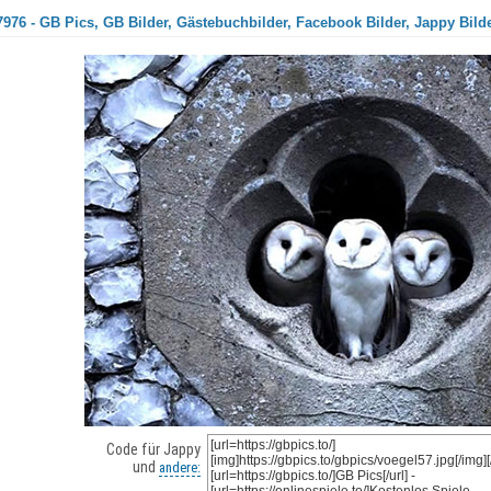
976 - GB Pics, GB Bilder, Gästebuchbilder, Facebook Bilder, Jappy Bild
Code für Jappy
und
andere: