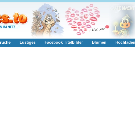
rüche
Lustiges
Facebook Titelbilder
Blumen
Hochlade