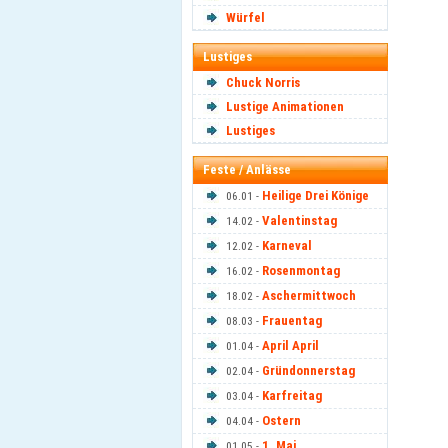
Würfel
Lustiges
Chuck Norris
Lustige Animationen
Lustiges
Feste / Anlässe
Heilige Drei Könige
06.01 -
Valentinstag
14.02 -
Karneval
12.02 -
Rosenmontag
16.02 -
Aschermittwoch
18.02 -
Frauentag
08.03 -
April April
01.04 -
Gründonnerstag
02.04 -
Karfreitag
03.04 -
Ostern
04.04 -
1. Mai
01.05 -