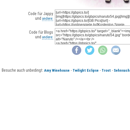
Code für Jappy
und
andere:
Code für Blogs
und
andere:
Besuche auch unbedingt:
-
-
-
Amy Winehouse
Twilight Eclipse
Trost
Sehnsuch