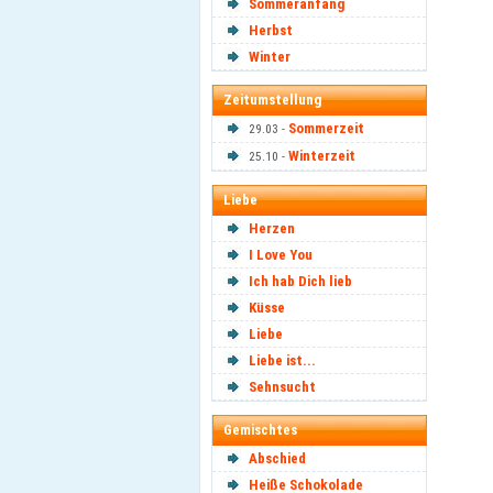
Sommeranfang
Herbst
Winter
Zeitumstellung
Sommerzeit
29.03 -
Winterzeit
25.10 -
Liebe
Herzen
I Love You
Ich hab Dich lieb
Küsse
Liebe
Liebe ist...
Sehnsucht
Gemischtes
Abschied
Heiße Schokolade