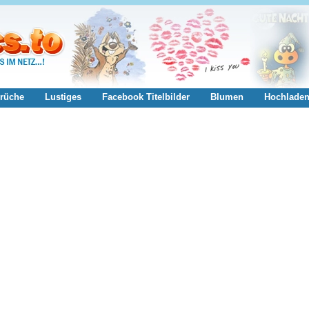
rüche
Lustiges
Facebook Titelbilder
Blumen
Hochlade