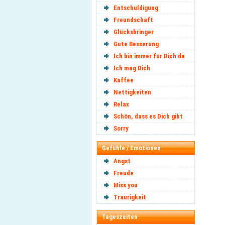
Entschuldigung
Freundschaft
Glücksbringer
Gute Besserung
Ich bin immer für Dich da
Ich mag Dich
Kaffee
Nettigkeiten
Relax
Schön, dass es Dich gibt
Sorry
Gefühle / Emotionen
Angst
Freude
Miss you
Traurigkeit
Tageszeiten