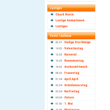
Lustiges
Chuck Norris
Lustige Animationen
Lustiges
Feste / Anlässe
Heilige Drei Könige
06.01 -
Valentinstag
14.02 -
Karneval
12.02 -
Rosenmontag
16.02 -
Aschermittwoch
18.02 -
Frauentag
08.03 -
April April
01.04 -
Gründonnerstag
02.04 -
Karfreitag
03.04 -
Ostern
04.04 -
1. Mai
01.05 -
Muttertag
10.05 -