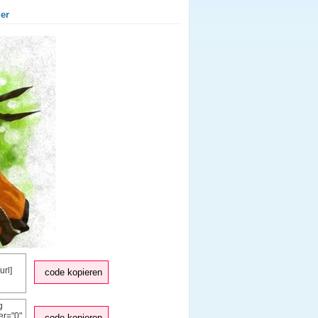
der
code kopieren
code kopieren