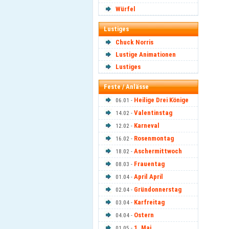
Würfel
Lustiges
Chuck Norris
Lustige Animationen
Lustiges
Feste / Anlässe
Heilige Drei Könige
06.01 -
Valentinstag
14.02 -
Karneval
12.02 -
Rosenmontag
16.02 -
Aschermittwoch
18.02 -
Frauentag
08.03 -
April April
01.04 -
Gründonnerstag
02.04 -
Karfreitag
03.04 -
Ostern
04.04 -
1. Mai
01.05 -