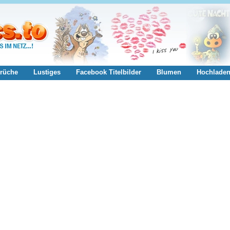
rüche
Lustiges
Facebook Titelbilder
Blumen
Hochlade