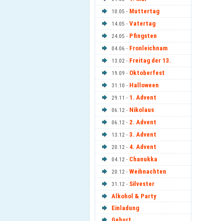
Muttertag
10.05 -
Vatertag
14.05 -
Pfingsten
24.05 -
Fronleichnam
04.06 -
Freitag der 13.
13.02 -
Oktoberfest
19.09 -
Halloween
31.10 -
1. Advent
29.11 -
Nikolaus
06.12 -
2. Advent
06.12 -
3. Advent
13.12 -
4. Advent
20.12 -
Chanukka
04.12 -
Weihnachten
20.12 -
Silvester
31.12 -
Alkohol & Party
Einladung
Geburt