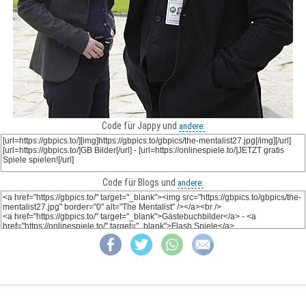
Code für Jappy und
andere:
Code für Blogs und
andere: