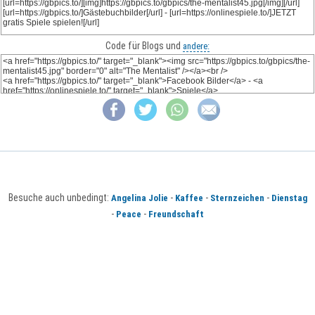
Code für Blogs und
andere:
Besuche auch unbedingt:
-
-
-
Angelina Jolie
Kaffee
Sternzeichen
Dienstag
-
-
Peace
Freundschaft