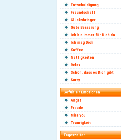
Entschuldigung
Freundschaft
Glücksbringer
Gute Besserung
Ich bin immer für Dich da
Ich mag Dich
Kaffee
Nettigkeiten
Relax
Schön, dass es Dich gibt
Sorry
Gefühle / Emotionen
Angst
Freude
Miss you
Traurigkeit
Tageszeiten