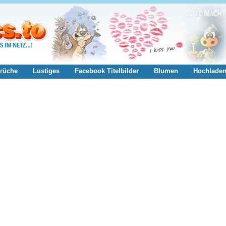
rüche
Lustiges
Facebook Titelbilder
Blumen
Hochlade