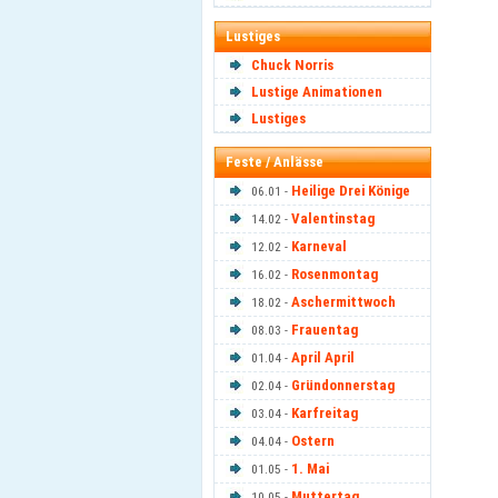
Lustiges
Chuck Norris
Lustige Animationen
Lustiges
Feste / Anlässe
Heilige Drei Könige
06.01 -
Valentinstag
14.02 -
Karneval
12.02 -
Rosenmontag
16.02 -
Aschermittwoch
18.02 -
Frauentag
08.03 -
April April
01.04 -
Gründonnerstag
02.04 -
Karfreitag
03.04 -
Ostern
04.04 -
1. Mai
01.05 -
Muttertag
10.05 -