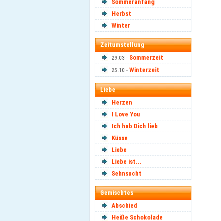
Sommeranfang
Herbst
Winter
Zeitumstellung
Sommerzeit
29.03 -
Winterzeit
25.10 -
Liebe
Herzen
I Love You
Ich hab Dich lieb
Küsse
Liebe
Liebe ist...
Sehnsucht
Gemischtes
Abschied
Heiße Schokolade