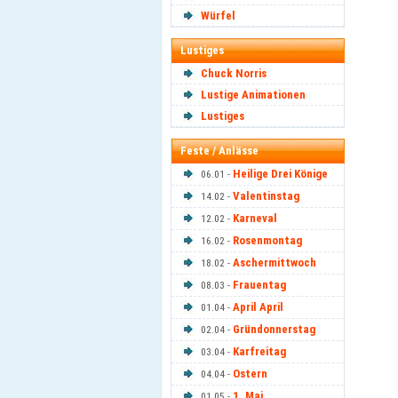
Würfel
Lustiges
Chuck Norris
Lustige Animationen
Lustiges
Feste / Anlässe
Heilige Drei Könige
06.01 -
Valentinstag
14.02 -
Karneval
12.02 -
Rosenmontag
16.02 -
Aschermittwoch
18.02 -
Frauentag
08.03 -
April April
01.04 -
Gründonnerstag
02.04 -
Karfreitag
03.04 -
Ostern
04.04 -
1. Mai
01.05 -