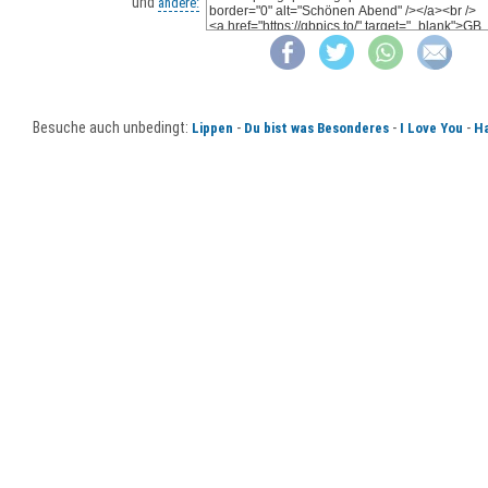
und
andere:
Besuche auch unbedingt:
-
-
-
Lippen
Du bist was Besonderes
I Love You
H