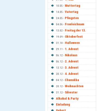
Muttertag
10.05 -
Vatertag
14.05 -
Pfingsten
24.05 -
Fronleichnam
04.06 -
Freitag der 13.
13.02 -
Oktoberfest
19.09 -
Halloween
31.10 -
1. Advent
29.11 -
Nikolaus
06.12 -
2. Advent
06.12 -
3. Advent
13.12 -
4. Advent
20.12 -
Chanukka
04.12 -
Weihnachten
20.12 -
Silvester
31.12 -
Alkohol & Party
Einladung
Geburt