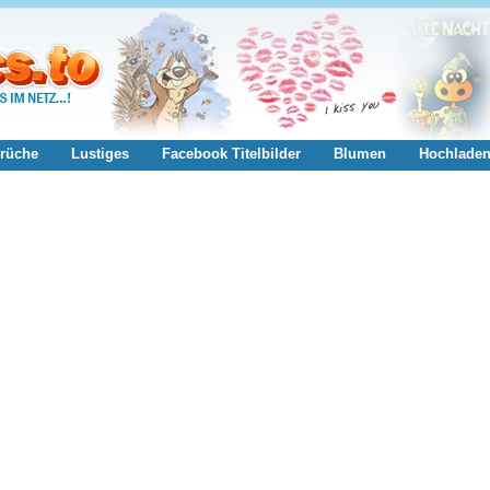
rüche
Lustiges
Facebook Titelbilder
Blumen
Hochlade