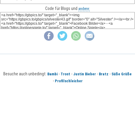
Code für Blogs und
andere:
Besuche auch unbedingt:
-
-
-
-
Bambi
Trost
Justin Bieber
Bratz
Süße Grüße
-
Profilschleicher