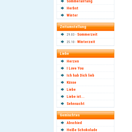
Sommeranfang
Herbst
Winter
Zeitumstellung
Sommerzeit
29.03 -
Winterzeit
25.10 -
Liebe
Herzen
I Love You
Ich hab Dich lieb
Küsse
Liebe
Liebe ist...
Sehnsucht
Gemischtes
Abschied
Heiße Schokolade