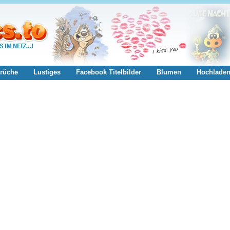
rüche
Lustiges
Facebook Titelbilder
Blumen
Hochlade