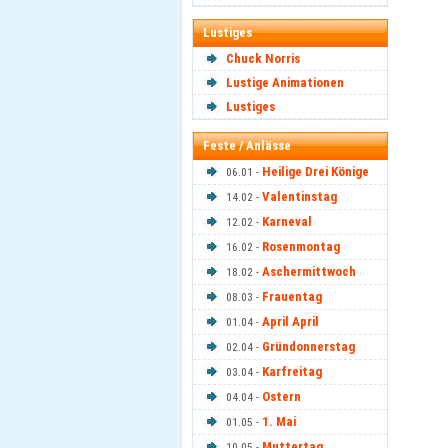
Lustiges
Chuck Norris
Lustige Animationen
Lustiges
Feste / Anlässe
Heilige Drei Könige
06.01 -
Valentinstag
14.02 -
Karneval
12.02 -
Rosenmontag
16.02 -
Aschermittwoch
18.02 -
Frauentag
08.03 -
April April
01.04 -
Gründonnerstag
02.04 -
Karfreitag
03.04 -
Ostern
04.04 -
1. Mai
01.05 -
Muttertag
10.05 -