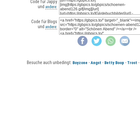
Code für Jappy
und
andere:
Code für Blogs
und
andere:
Besuche auch unbedingt:
-
-
-
Boyzone
Angst
Betty Boop
Trost