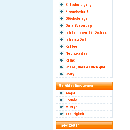
Entschuldigung
Freundschaft
Glücksbringer
Gute Besserung
Ich bin immer für Dich da
Ich mag Dich
Kaffee
Nettigkeiten
Relax
Schön, dass es Dich gibt
Sorry
Gefühle / Emotionen
Angst
Freude
Miss you
Traurigkeit
Tageszeiten