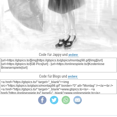
Code für Jappy und
andere:
Code für Blogs und
andere: