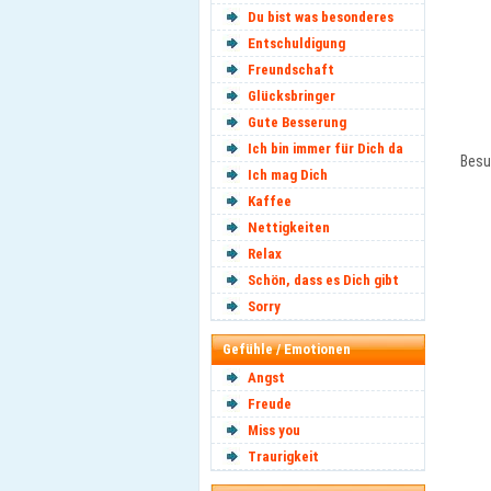
Du bist was besonderes
Entschuldigung
Freundschaft
Glücksbringer
Gute Besserung
Ich bin immer für Dich da
Besu
Ich mag Dich
Kaffee
Nettigkeiten
Relax
Schön, dass es Dich gibt
Sorry
Gefühle / Emotionen
Angst
Freude
Miss you
Traurigkeit