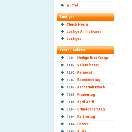
Würfel
Lustiges
Chuck Norris
Lustige Animationen
Lustiges
Feste / Anlässe
Heilige Drei Könige
06.01 -
Valentinstag
14.02 -
Karneval
12.02 -
Rosenmontag
16.02 -
Aschermittwoch
18.02 -
Frauentag
08.03 -
April April
01.04 -
Gründonnerstag
02.04 -
Karfreitag
03.04 -
Ostern
04.04 -
1. Mai
01.05 -