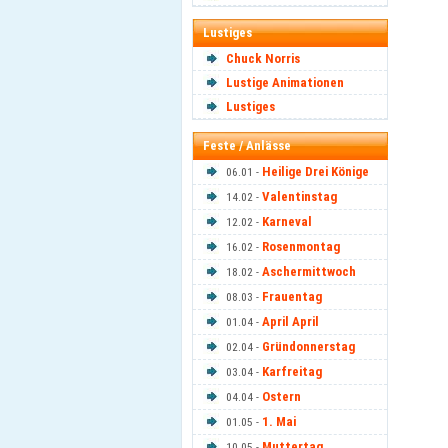
Lustiges
Chuck Norris
Lustige Animationen
Lustiges
Feste / Anlässe
Heilige Drei Könige
06.01 -
Valentinstag
14.02 -
Karneval
12.02 -
Rosenmontag
16.02 -
Aschermittwoch
18.02 -
Frauentag
08.03 -
April April
01.04 -
Gründonnerstag
02.04 -
Karfreitag
03.04 -
Ostern
04.04 -
1. Mai
01.05 -
Muttertag
10.05 -