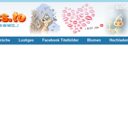
rüche
Lustiges
Facebook Titelbilder
Blumen
Hochlade