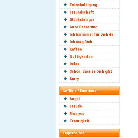
Entschuldigung
Freundschaft
Glücksbringer
Gute Besserung
Ich bin immer für Dich da
Ich mag Dich
Kaffee
Nettigkeiten
Relax
Schön, dass es Dich gibt
Sorry
Gefühle / Emotionen
Angst
Freude
Miss you
Traurigkeit
Tageszeiten