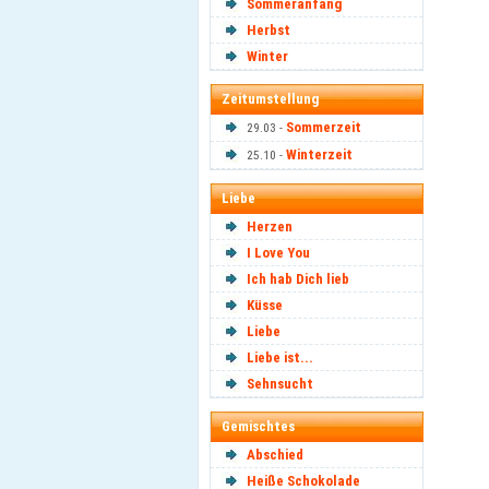
Sommeranfang
Herbst
Winter
Zeitumstellung
Sommerzeit
29.03 -
Winterzeit
25.10 -
Liebe
Herzen
I Love You
Ich hab Dich lieb
Küsse
Liebe
Liebe ist...
Sehnsucht
Gemischtes
Abschied
Heiße Schokolade