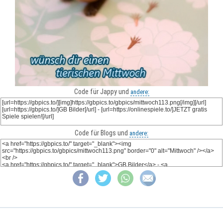
Code für Jappy und
andere:
Code für Blogs und
andere: