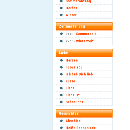
Sommeranfang
Herbst
Winter
Zeitumstellung
Sommerzeit
29.03 -
Winterzeit
25.10 -
Liebe
Herzen
I Love You
Ich hab Dich lieb
Küsse
Liebe
Liebe ist...
Sehnsucht
Gemischtes
Abschied
Heiße Schokolade