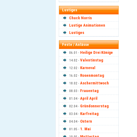
Lustiges
Chuck Norris
Lustige Animationen
Lustiges
Feste / Anlässe
Heilige Drei Könige
06.01 -
Valentinstag
14.02 -
Karneval
12.02 -
Rosenmontag
16.02 -
Aschermittwoch
18.02 -
Frauentag
08.03 -
April April
01.04 -
Gründonnerstag
02.04 -
Karfreitag
03.04 -
Ostern
04.04 -
1. Mai
01.05 -
Muttertag
10.05 -