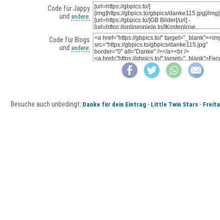
Code für Jappy
und
andere:
Code für Blogs
und
andere:
Besuche auch unbedingt:
-
-
Danke für dein Eintrag
Little Twin Stars
Freit