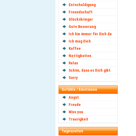
Entschuldigung
Freundschaft
Glücksbringer
Gute Besserung
Ich bin immer für Dich da
Ich mag Dich
Kaffee
Nettigkeiten
Relax
Schön, dass es Dich gibt
Sorry
Gefühle / Emotionen
Angst
Freude
Miss you
Traurigkeit
Tageszeiten