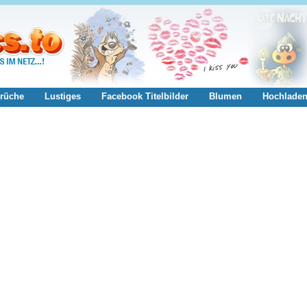
rüche
Lustiges
Facebook Titelbilder
Blumen
Hochlade