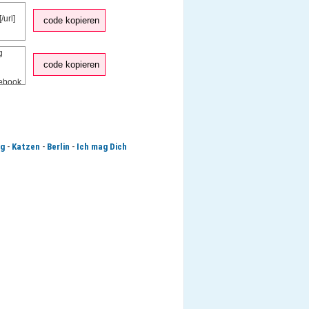
code kopieren
code kopieren
-
-
-
ag
Katzen
Berlin
Ich mag Dich