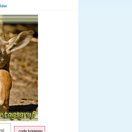
lder
code kopieren