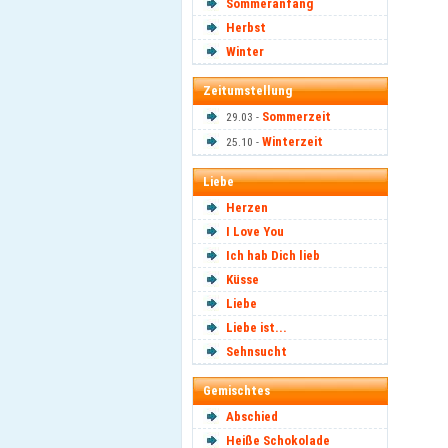
Sommeranfang
Herbst
Winter
Zeitumstellung
Sommerzeit
29.03 -
Winterzeit
25.10 -
Liebe
Herzen
I Love You
Ich hab Dich lieb
Küsse
Liebe
Liebe ist...
Sehnsucht
Gemischtes
Abschied
Heiße Schokolade