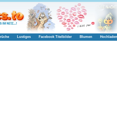
rüche
Lustiges
Facebook Titelbilder
Blumen
Hochlade