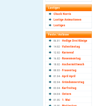
Lustiges
Chuck Norris
Lustige Animationen
Lustiges
Feste / Anlässe
Heilige Drei Könige
06.01 -
Valentinstag
14.02 -
Karneval
12.02 -
Rosenmontag
16.02 -
Aschermittwoch
18.02 -
Frauentag
08.03 -
April April
01.04 -
Gründonnerstag
02.04 -
Karfreitag
03.04 -
Ostern
04.04 -
1. Mai
01.05 -
Muttertag
10.05 -