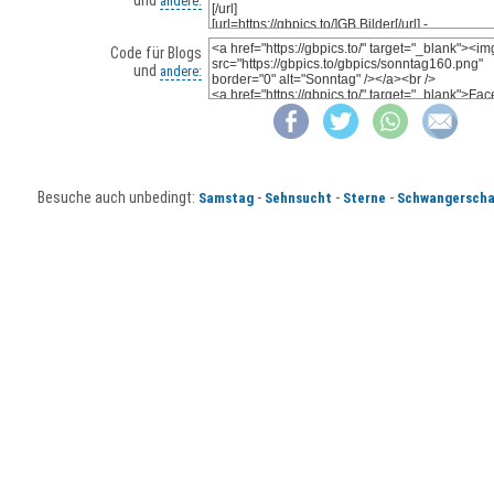
und
andere:
Code für Blogs
und
andere:
Besuche auch unbedingt:
-
-
-
Samstag
Sehnsucht
Sterne
Schwangerscha