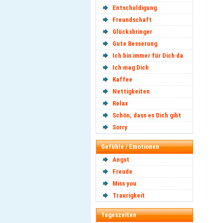
Entschuldigung
Freundschaft
Glücksbringer
Gute Besserung
Ich bin immer für Dich da
Ich mag Dich
Kaffee
Nettigkeiten
Relax
Schön, dass es Dich gibt
Sorry
Gefühle / Emotionen
Angst
Freude
Miss you
Traurigkeit
Tageszeiten