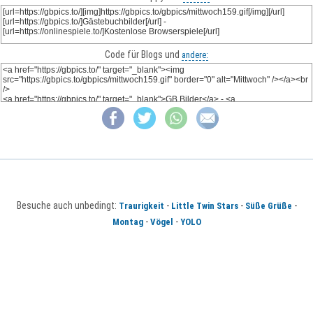
Code für Blogs und
andere:
Besuche auch unbedingt:
-
-
-
Traurigkeit
Little Twin Stars
Süße Grüße
-
-
Montag
Vögel
YOLO