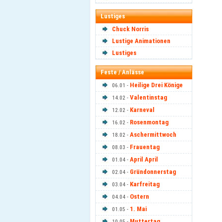
Lustiges
Chuck Norris
Lustige Animationen
Lustiges
Feste / Anlässe
Heilige Drei Könige
06.01 -
Valentinstag
14.02 -
Karneval
12.02 -
Rosenmontag
16.02 -
Aschermittwoch
18.02 -
Frauentag
08.03 -
April April
01.04 -
Gründonnerstag
02.04 -
Karfreitag
03.04 -
Ostern
04.04 -
1. Mai
01.05 -
Muttertag
10.05 -