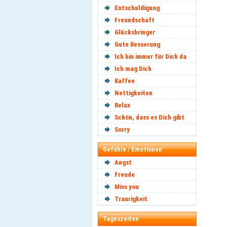
Entschuldigung
Freundschaft
Glücksbringer
Gute Besserung
Ich bin immer für Dich da
Ich mag Dich
Kaffee
Nettigkeiten
Relax
Schön, dass es Dich gibt
Sorry
Gefühle / Emotionen
Angst
Freude
Miss you
Traurigkeit
Tageszeiten