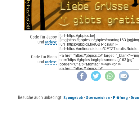
Code für Jappy
und
andere:
Code für Blogs
und
andere:
Besuche auch unbedingt:
-
-
-
Spongebob
Sternzeichen
Prüfung
Drac