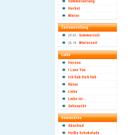
Sommeranfang
Herbst
Winter
Zeitumstellung
Sommerzeit
29.03 -
Winterzeit
25.10 -
Liebe
Herzen
I Love You
Ich hab Dich lieb
Küsse
Liebe
Liebe ist...
Sehnsucht
Gemischtes
Abschied
Heiße Schokolade