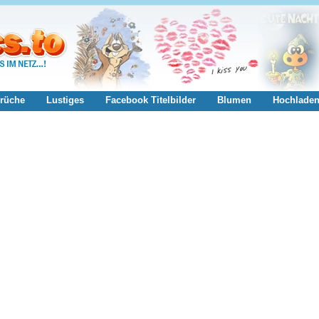
rüche
Lustiges
Facebook Titelbilder
Blumen
Hochlade