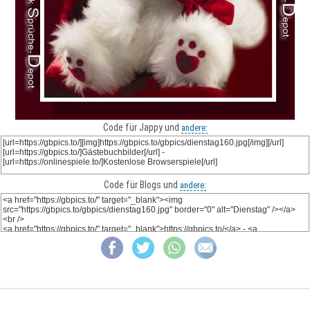
Code für Jappy und
andere:
Code für Blogs und
andere: