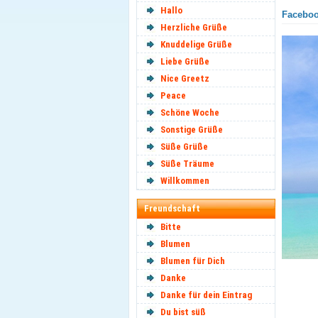
Hallo
Facebook
Herzliche Grüße
Knuddelige Grüße
Liebe Grüße
Nice Greetz
Peace
Schöne Woche
Sonstige Grüße
Süße Grüße
Süße Träume
Willkommen
Freundschaft
Bitte
Blumen
Blumen für Dich
Danke
Danke für dein Eintrag
Du bist süß