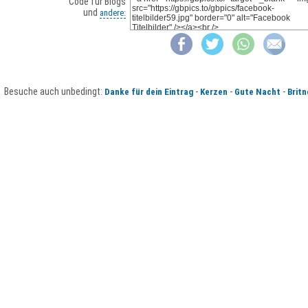
Code für Blogs
und
andere:
Besuche auch unbedingt:
-
-
-
Danke für dein Eintrag
Kerzen
Gute Nacht
Britn