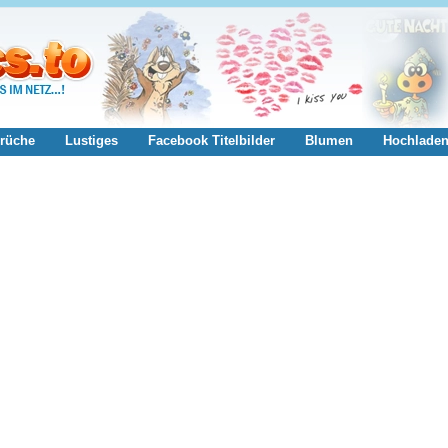
rüche
Lustiges
Facebook Titelbilder
Blumen
Hochlade