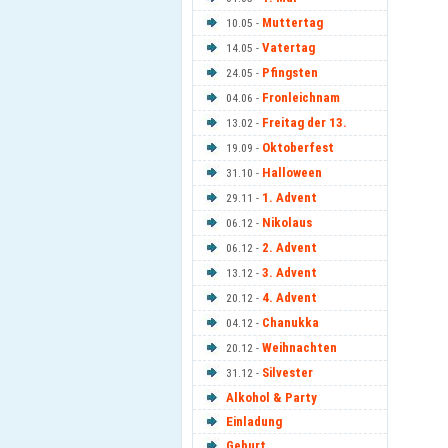
Muttertag
10.05 -
Vatertag
14.05 -
Pfingsten
24.05 -
Fronleichnam
04.06 -
Freitag der 13.
13.02 -
Oktoberfest
19.09 -
Halloween
31.10 -
1. Advent
29.11 -
Nikolaus
06.12 -
2. Advent
06.12 -
3. Advent
13.12 -
4. Advent
20.12 -
Chanukka
04.12 -
Weihnachten
20.12 -
Silvester
31.12 -
Alkohol & Party
Einladung
Geburt