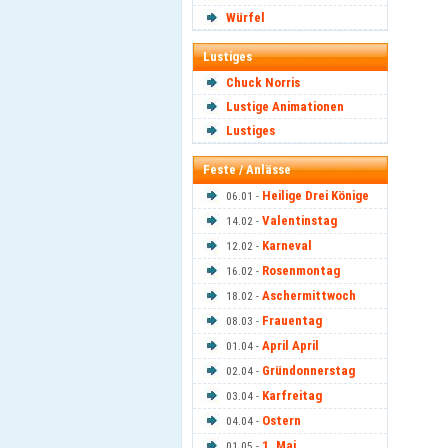
Würfel
Lustiges
Chuck Norris
Lustige Animationen
Lustiges
Feste / Anlässe
Heilige Drei Könige
06.01 -
Valentinstag
14.02 -
Karneval
12.02 -
Rosenmontag
16.02 -
Aschermittwoch
18.02 -
Frauentag
08.03 -
April April
01.04 -
Gründonnerstag
02.04 -
Karfreitag
03.04 -
Ostern
04.04 -
1. Mai
01.05 -