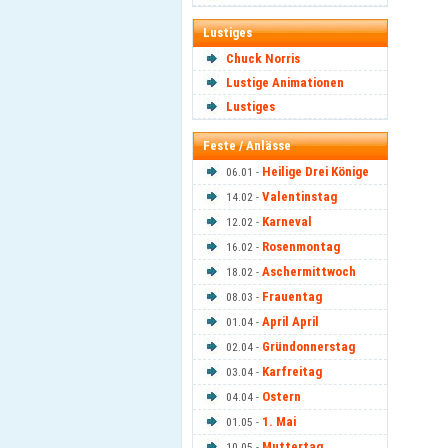
Lustiges
Chuck Norris
Lustige Animationen
Lustiges
Feste / Anlässe
Heilige Drei Könige
06.01 -
Valentinstag
14.02 -
Karneval
12.02 -
Rosenmontag
16.02 -
Aschermittwoch
18.02 -
Frauentag
08.03 -
April April
01.04 -
Gründonnerstag
02.04 -
Karfreitag
03.04 -
Ostern
04.04 -
1. Mai
01.05 -
Muttertag
10.05 -