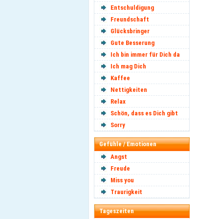
Entschuldigung
Freundschaft
Glücksbringer
Gute Besserung
Ich bin immer für Dich da
Ich mag Dich
Kaffee
Nettigkeiten
Relax
Schön, dass es Dich gibt
Sorry
Gefühle / Emotionen
Angst
Freude
Miss you
Traurigkeit
Tageszeiten