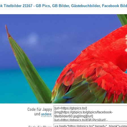
 Titelbilder 21167 - GB Pics, GB Bilder, Gästebuchbilder, Facebook Bild
Code für Jappy
und
andere: