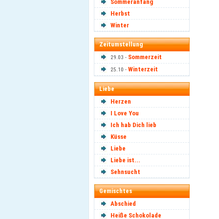
Sommeranfang
Herbst
Winter
Zeitumstellung
Sommerzeit
29.03 -
Winterzeit
25.10 -
Liebe
Herzen
I Love You
Ich hab Dich lieb
Küsse
Liebe
Liebe ist...
Sehnsucht
Gemischtes
Abschied
Heiße Schokolade