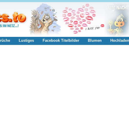
rüche
Lustiges
Facebook Titelbilder
Blumen
Hochlade