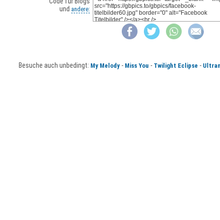
Code für Blogs
und
andere:
Besuche auch unbedingt:
-
-
-
My Melody
Miss You
Twilight Eclipse
Ultra