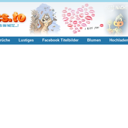
rüche
Lustiges
Facebook Titelbilder
Blumen
Hochlade