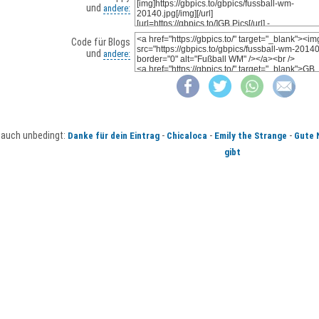
und
andere:
Code für Blogs
und
andere:
auch unbedingt:
-
-
-
Danke für dein Eintrag
Chicaloca
Emily the Strange
Gute 
gibt