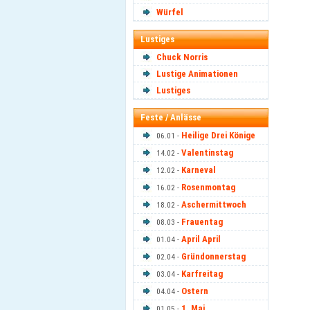
Würfel
Lustiges
Chuck Norris
Lustige Animationen
Lustiges
Feste / Anlässe
Heilige Drei Könige
06.01 -
Valentinstag
14.02 -
Karneval
12.02 -
Rosenmontag
16.02 -
Aschermittwoch
18.02 -
Frauentag
08.03 -
April April
01.04 -
Gründonnerstag
02.04 -
Karfreitag
03.04 -
Ostern
04.04 -
1. Mai
01.05 -