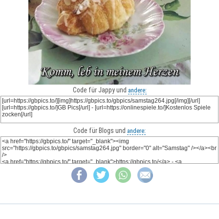
Code für Jappy und
andere:
Code für Blogs und
andere: