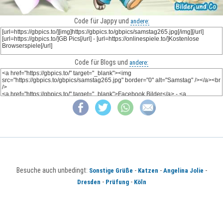
Code für Jappy und
andere:
Code für Blogs und
andere:
Besuche auch unbedingt:
-
-
-
Sonstige Grüße
Katzen
Angelina Jolie
-
-
Dresden
Prüfung
Köln