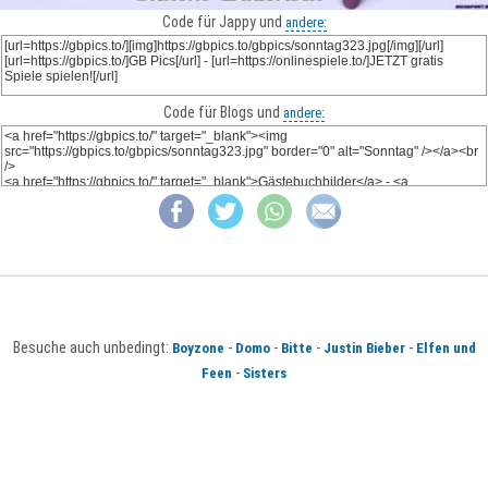
Code für Jappy und
andere:
Code für Blogs und
andere:
Besuche auch unbedingt:
-
-
-
-
Boyzone
Domo
Bitte
Justin Bieber
Elfen und
-
Feen
Sisters