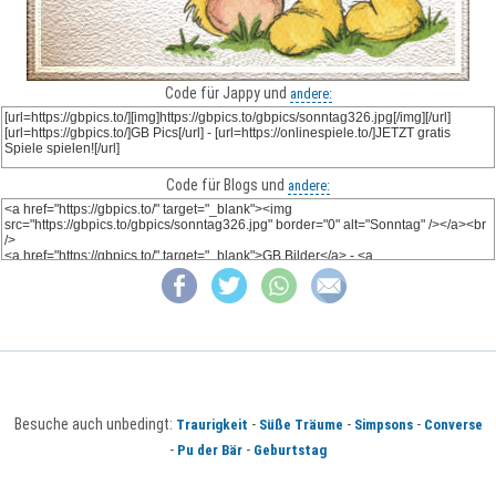
Code für Jappy und
andere:
Code für Blogs und
andere:
Besuche auch unbedingt:
-
-
-
Traurigkeit
Süße Träume
Simpsons
Converse
-
-
Pu der Bär
Geburtstag