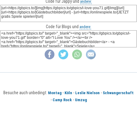
Code für Jappy und
andere:
Code für Blogs und
andere:
Besuche auch unbedingt:
-
-
-
Montag
Köln
Leslie Nielson
Schwangerschaft
-
-
Camp Rock
Umzug