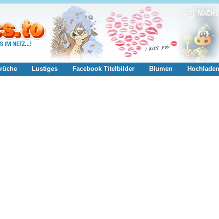
rüche
Lustiges
Facebook Titelbilder
Blumen
Hochlade