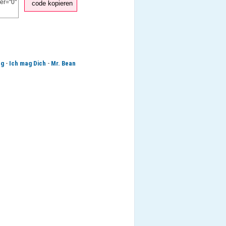
code kopieren
-
-
ng
Ich mag Dich
Mr. Bean