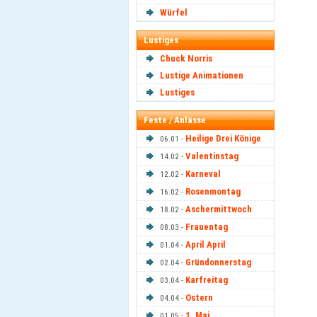
Würfel
Lustiges
Chuck Norris
Lustige Animationen
Lustiges
Feste / Anlässe
Heilige Drei Könige
06.01 -
Valentinstag
14.02 -
Karneval
12.02 -
Rosenmontag
16.02 -
Aschermittwoch
18.02 -
Frauentag
08.03 -
April April
01.04 -
Gründonnerstag
02.04 -
Karfreitag
03.04 -
Ostern
04.04 -
1. Mai
01.05 -