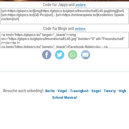
Code für Jappy und
andere:
Code für Blogs und
andere:
Besuche auch unbedingt:
-
-
-
-
-
Berlin
Vögel
Traurigkeit
Engel
Tweety
High
School Musical