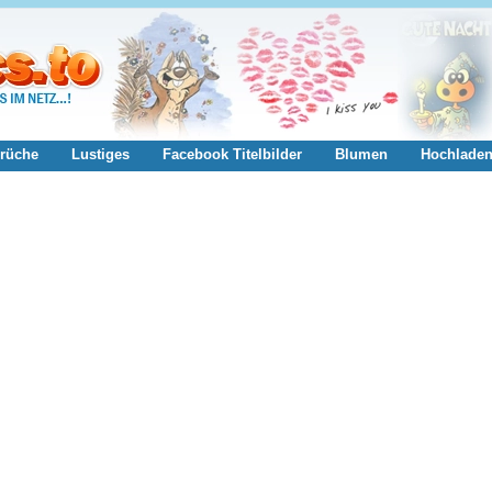
rüche
Lustiges
Facebook Titelbilder
Blumen
Hochlade