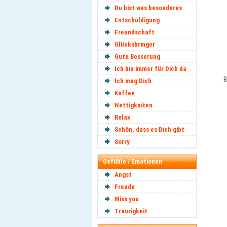
Du bist was besonderes
Entschuldigung
Freundschaft
Glücksbringer
Gute Besserung
Ich bin immer für Dich da
B
Ich mag Dich
Kaffee
Nettigkeiten
Relax
Schön, dass es Dich gibt
Sorry
Gefühle / Emotionen
Angst
Freude
Miss you
Traurigkeit