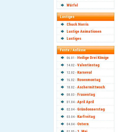
Würfel
Lustiges
Chuck Norris
Lustige Animationen
Lustiges
Feste / Anlässe
Heilige Drei Könige
06.01 -
Valentinstag
14.02 -
Karneval
12.02 -
Rosenmontag
16.02 -
Aschermittwoch
18.02 -
Frauentag
08.03 -
April April
01.04 -
Gründonnerstag
02.04 -
Karfreitag
03.04 -
Ostern
04.04 -
1. Mai
01.05 -