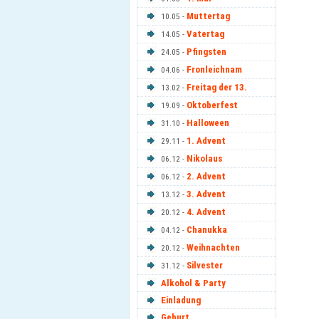
Muttertag
10.05 -
Vatertag
14.05 -
Pfingsten
24.05 -
Fronleichnam
04.06 -
Freitag der 13.
13.02 -
Oktoberfest
19.09 -
Halloween
31.10 -
1. Advent
29.11 -
Nikolaus
06.12 -
2. Advent
06.12 -
3. Advent
13.12 -
4. Advent
20.12 -
Chanukka
04.12 -
Weihnachten
20.12 -
Silvester
31.12 -
Alkohol & Party
Einladung
Geburt