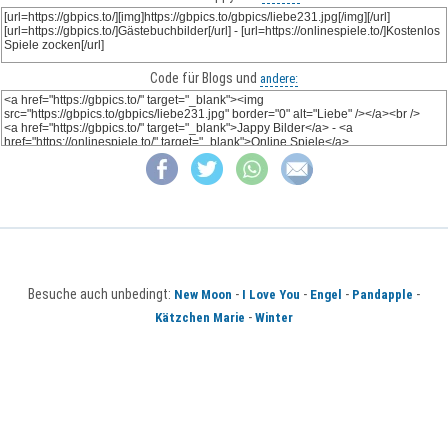
Code für Blogs und
andere:
Besuche auch unbedingt:
-
-
-
-
New Moon
I Love You
Engel
Pandapple
-
Kätzchen Marie
Winter