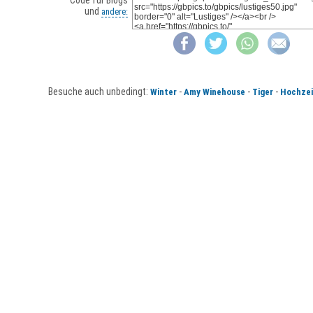
Code für Blogs
und
andere:
Besuche auch unbedingt:
-
-
-
Winter
Amy Winehouse
Tiger
Hochzei