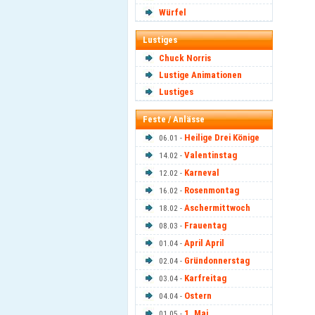
Würfel
Lustiges
Chuck Norris
Lustige Animationen
Lustiges
Feste / Anlässe
Heilige Drei Könige
06.01 -
Valentinstag
14.02 -
Karneval
12.02 -
Rosenmontag
16.02 -
Aschermittwoch
18.02 -
Frauentag
08.03 -
April April
01.04 -
Gründonnerstag
02.04 -
Karfreitag
03.04 -
Ostern
04.04 -
1. Mai
01.05 -