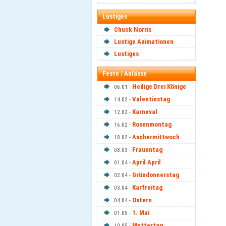
Lustiges
Chuck Norris
Lustige Animationen
Lustiges
Feste / Anlässe
Heilige Drei Könige
06.01 -
Valentinstag
14.02 -
Karneval
12.02 -
Rosenmontag
16.02 -
Aschermittwoch
18.02 -
Frauentag
08.03 -
April April
01.04 -
Gründonnerstag
02.04 -
Karfreitag
03.04 -
Ostern
04.04 -
1. Mai
01.05 -
Muttertag
10.05 -