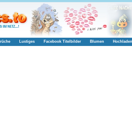
rüche
Lustiges
Facebook Titelbilder
Blumen
Hochlade