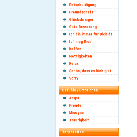
Entschuldigung
Freundschaft
Glücksbringer
Gute Besserung
Ich bin immer für Dich da
Ich mag Dich
Kaffee
Nettigkeiten
Relax
Schön, dass es Dich gibt
Sorry
Gefühle / Emotionen
Angst
Freude
Miss you
Traurigkeit
Tageszeiten