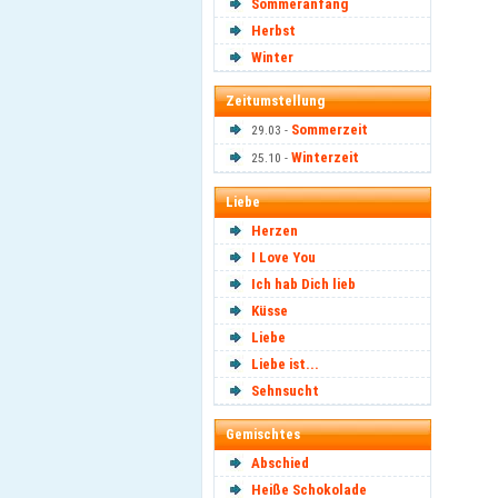
Sommeranfang
Herbst
Winter
Zeitumstellung
Sommerzeit
29.03 -
Winterzeit
25.10 -
Liebe
Herzen
I Love You
Ich hab Dich lieb
Küsse
Liebe
Liebe ist...
Sehnsucht
Gemischtes
Abschied
Heiße Schokolade