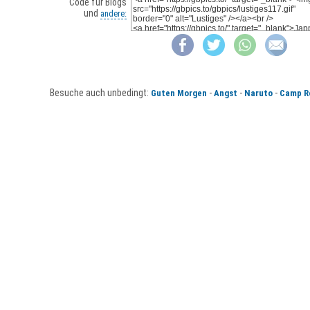
Code für Blogs
und
andere:
Besuche auch unbedingt:
-
-
-
Guten Morgen
Angst
Naruto
Camp R