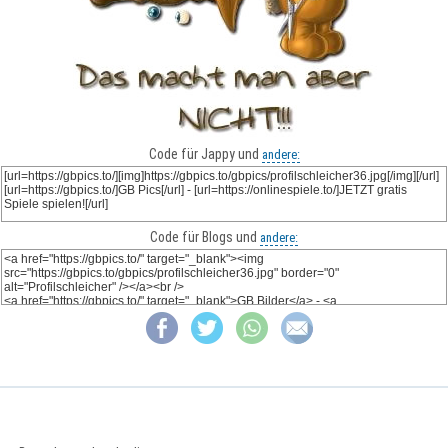
Code für Jappy und
andere:
Code für Blogs und
andere: