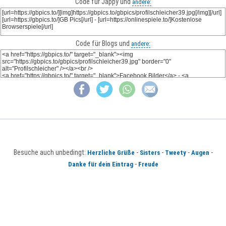
Code für Jappy und
andere:
Code für Blogs und
andere:
Besuche auch unbedingt:
-
-
-
-
Herzliche Grüße
Sisters
Tweety
Augen
-
Danke für dein Eintrag
Freude