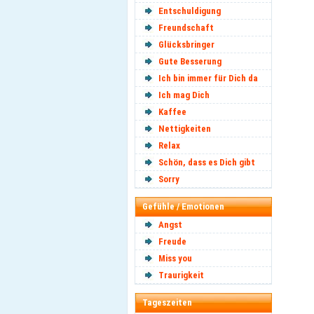
Entschuldigung
Freundschaft
Glücksbringer
Gute Besserung
Ich bin immer für Dich da
Ich mag Dich
Kaffee
Nettigkeiten
Relax
Schön, dass es Dich gibt
Sorry
Gefühle / Emotionen
Angst
Freude
Miss you
Traurigkeit
Tageszeiten