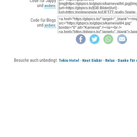
Code für Jappy
und
andere:
Code für Blogs
und
andere:
Besuche auch unbedingt:
-
-
-
Tokio Hotel
Knut Eisbär
Relax
Danke für 