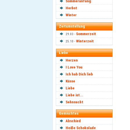
Sommeranfang
Herbst
Winter
Zeitumstellung
Sommerzeit
29.03 -
Winterzeit
25.10 -
Liebe
Herzen
I Love You
Ich hab Dich lieb
Küsse
Liebe
Liebe ist...
Sehnsucht
Gemischtes
Abschied
Heiße Schokolade