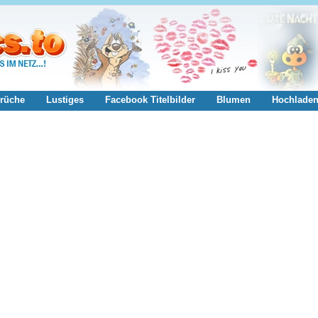
rüche
Lustiges
Facebook Titelbilder
Blumen
Hochlade