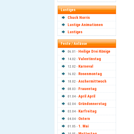
Lustiges
Chuck Norris
Lustige Animationen
Lustiges
Feste / Anlässe
Heilige Drei Könige
06.01 -
Valentinstag
14.02 -
Karneval
12.02 -
Rosenmontag
16.02 -
Aschermittwoch
18.02 -
Frauentag
08.03 -
April April
01.04 -
Gründonnerstag
02.04 -
Karfreitag
03.04 -
Ostern
04.04 -
1. Mai
01.05 -
Muttertag
10.05 -