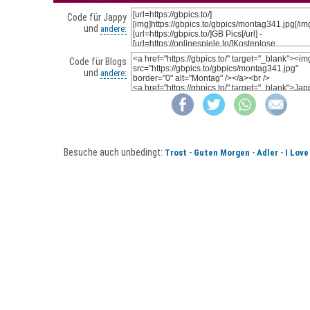
Code für Jappy
und
andere:
Code für Blogs
und
andere:
Besuche auch unbedingt:
-
-
-
Trost
Guten Morgen
Adler
I Love