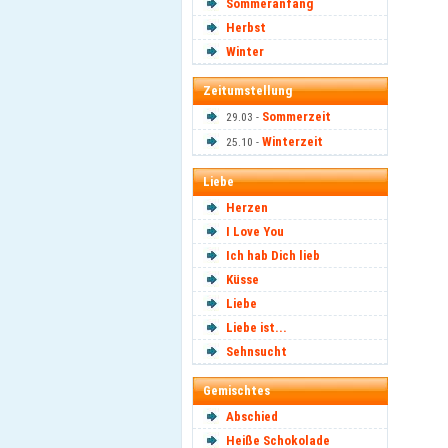
Sommeranfang
Herbst
Winter
Zeitumstellung
Sommerzeit
29.03 -
Winterzeit
25.10 -
Liebe
Herzen
I Love You
Ich hab Dich lieb
Küsse
Liebe
Liebe ist...
Sehnsucht
Gemischtes
Abschied
Heiße Schokolade