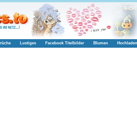
rüche
Lustiges
Facebook Titelbilder
Blumen
Hochlade