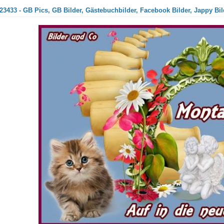
23433 - GB Pics, GB Bilder, Gästebuchbilder, Facebook Bilder, Jappy Bil