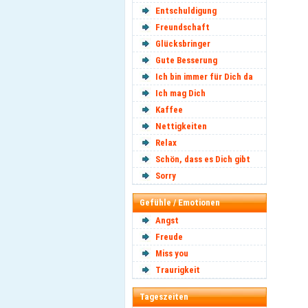
Entschuldigung
Freundschaft
Glücksbringer
Gute Besserung
Ich bin immer für Dich da
Ich mag Dich
Kaffee
Nettigkeiten
Relax
Schön, dass es Dich gibt
Sorry
Gefühle / Emotionen
Angst
Freude
Miss you
Traurigkeit
Tageszeiten