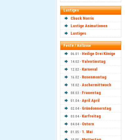
Lustiges
Chuck Norris
Lustige Animationen
Lustiges
Feste / Anlässe
Heilige Drei Könige
06.01 -
Valentinstag
14.02 -
Karneval
12.02 -
Rosenmontag
16.02 -
Aschermittwoch
18.02 -
Frauentag
08.03 -
April April
01.04 -
Gründonnerstag
02.04 -
Karfreitag
03.04 -
Ostern
04.04 -
1. Mai
01.05 -
Muttertag
10.05 -